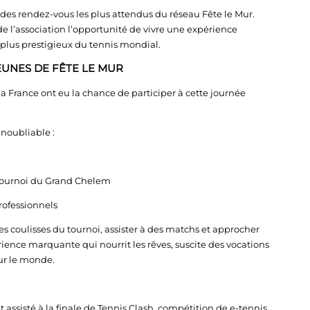
des rendez-vous les plus attendus du réseau Fête le Mur.
de l’association l’opportunité de vivre une expérience
 plus prestigieux du tennis mondial.
UNES DE FÊTE LE MUR
la France ont eu la chance de participer à cette journée
inoubliable :
tournoi du Grand Chelem
rofessionnels
les coulisses du tournoi, assister à des matchs et approcher
érience marquante qui nourrit les rêves, suscite des vocations
sur le monde.
 assisté à la finale de Tennis Clash, compétition de e-tennis