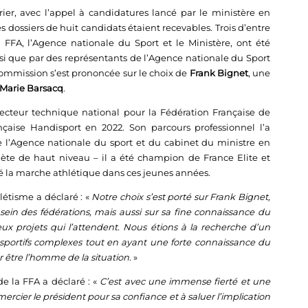
ier, avec l’appel à candidatures lancé par le ministère en
es dossiers de huit candidats étaient recevables. Trois d’entre
a FFA, l’Agence nationale du Sport et le Ministère, ont été
nsi que par des représentants de l’Agence nationale du Sport
a commission s’est prononcée sur le choix de
Frank Bignet
, une
Marie Barsacq
.
irecteur technique national pour la Fédération Française de
nçaise Handisport en 2022. Son parcours professionnel l’a
l’Agence nationale du sport et du cabinet du ministre en
lète de haut niveau – il a été champion de France Elite et
é la marche athlétique dans ces jeunes années.
létisme a déclaré : «
Notre choix s’est porté sur Frank Bignet,
ein des fédérations, mais aussi sur sa fine connaissance du
ux projets qui l’attendent. Nous étions à la recherche d’un
sportifs complexes tout en ayant une forte connaissance du
ur être l’homme de la situation.
»
e la FFA a déclaré : «
C’est avec une immense fierté et une
mercier le président pour sa confiance et à saluer l’implication