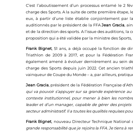
C’est l’aboutissement d’un processus entamé le 2 févr
charge des Sports. A la suite de cette première étape, l
eux, à partir d’une liste établie conjointement par l
auditionnés par le président de la FFA
Jean Gracia
, ai
et de la direction des sports. A l’issue des auditions, l
proposition qui a été validée par la ministre des Sports,
Frank Bignet
, 51 ans, a déjà occupé la fonction de d
Triathlon de 2009 à 2017, et pour la Fédération Fra
également amené à évoluer dernièrement au sein de 
charge des Sports depuis juin 2022. Cet ancien triath
vainqueur de Coupe du Monde – a, par ailleurs, pratiqu
Jean Gracia
, président de la Fédération Française d’Ath
qui va pouvoir s’appuyer sur sa grande expérience au s
contexte institutionnel, pour mener à bien les nombre
leader et d’un manager, capable de gérer des projets 
secteur administratif. Il a toutes les qualités requises po
Frank Bignet
, nouveau Directeur Technique National d
grande responsabilité que je rejoins la FFA. Je tiens à re