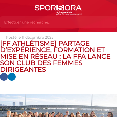
Posté le 11 décembre 2025
Actualités
Actualités
Actualités des MEMBRES
[FF
[FF ATHLÉTISME] PARTAGE
Athlétisme] Partage d’expérience, formation et mise en réseau : La
D’EXPÉRIENCE, FORMATION ET
FFA lance son club des femmes dirigeantes
MISE EN RÉSEAU : LA FFA LANCE
SON CLUB DES FEMMES
DIRIGEANTES