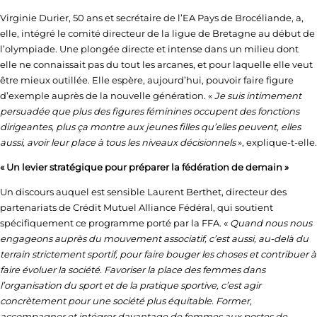
Virginie Durier, 50 ans et secrétaire de l’EA Pays de Brocéliande, a,
elle, intégré le comité directeur de la ligue de Bretagne au début de
l’olympiade. Une plongée directe et intense dans un milieu dont
elle ne connaissait pas du tout les arcanes, et pour laquelle elle veut
être mieux outillée. Elle espère, aujourd’hui, pouvoir faire figure
d’exemple auprès de la nouvelle génération. «
Je suis intimement
persuadée que plus des figures féminines occupent des fonctions
dirigeantes, plus ça montre aux jeunes filles qu’elles peuvent, elles
aussi, avoir leur place à tous les niveaux décisionnels
», explique-t-elle.
« Un levier stratégique pour préparer la fédération de demain »
Un discours auquel est sensible Laurent Berthet, directeur des
partenariats de Crédit Mutuel Alliance Fédéral, qui soutient
spécifiquement ce programme porté par la FFA. «
Quand nous nous
engageons auprès du mouvement associatif, c’est aussi, au-delà du
terrain strictement sportif, pour faire bouger les choses et contribuer à
faire évoluer la société. Favoriser la place des femmes dans
l’organisation du sport et de la pratique sportive, c’est agir
concrètement pour une société plus équitable. Former,
accompagner et intégrer davantage de femmes aux postes de