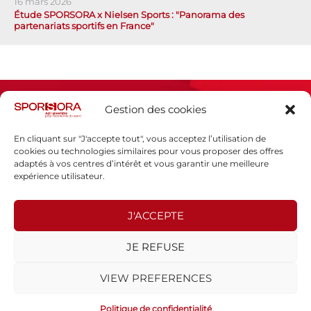
16 mars 2026
Étude SPORSORA x Nielsen Sports : "Panorama des
partenariats sportifs en France"
Gestion des cookies
En cliquant sur "J'accepte tout", vous acceptez l’utilisation de
cookies ou technologies similaires pour vous proposer des offres
adaptés à vos centres d’intérêt et vous garantir une meilleure
Espace presse
expérience utilisateur.
Mentions légales
Politique de confidentialité
J'ACCEPTE
SPORSORA
JE REFUSE
130 rue de Lourmel
75015 PARIS
VIEW PREFERENCES
sporsora@sporsora.com
Site réalisé par
WEB Stratégies
- © 2026 Tous droits réservés.
Politique de confidentialité