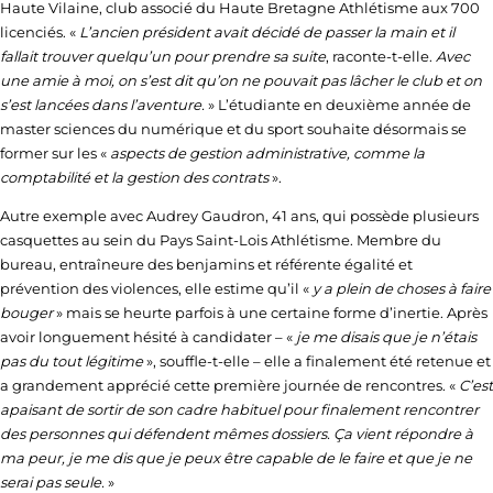
Haute Vilaine, club associé du Haute Bretagne Athlétisme aux 700
licenciés. «
L’ancien président avait décidé de passer la main et il
fallait trouver quelqu’un pour prendre sa suite
, raconte-t-elle.
Avec
une amie à moi, on s’est dit qu’on ne pouvait pas lâcher le club et on
s’est lancées dans l’aventure.
» L’étudiante en deuxième année de
master sciences du numérique et du sport souhaite désormais se
former sur les «
aspects de gestion administrative, comme la
comptabilité et la gestion des contrats
».
Autre exemple avec Audrey Gaudron, 41 ans, qui possède plusieurs
casquettes au sein du Pays Saint-Lois Athlétisme. Membre du
bureau, entraîneure des benjamins et référente égalité et
prévention des violences, elle estime qu’il «
y a plein de choses à faire
bouger
» mais se heurte parfois à une certaine forme d’inertie. Après
avoir longuement hésité à candidater – «
je me disais que je n’étais
pas du tout légitime
», souffle-t-elle – elle a finalement été retenue et
a grandement apprécié cette première journée de rencontres. «
C’est
apaisant de sortir de son cadre habituel pour finalement rencontrer
des personnes qui défendent mêmes dossiers. Ça vient répondre à
ma peur, je me dis que je peux être capable de le faire et que je ne
serai pas seule.
»