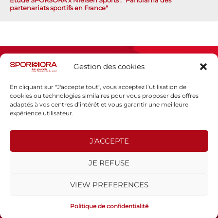
Étude SPORSORA x Nielsen Sports : "Panorama des
partenariats sportifs en France"
Gestion des cookies
En cliquant sur "J'accepte tout", vous acceptez l’utilisation de
cookies ou technologies similaires pour vous proposer des offres
adaptés à vos centres d’intérêt et vous garantir une meilleure
Espace presse
expérience utilisateur.
Mentions légales
Politique de confidentialité
J'ACCEPTE
SPORSORA
JE REFUSE
130 rue de Lourmel
75015 PARIS
VIEW PREFERENCES
sporsora@sporsora.com
Site réalisé par
WEB Stratégies
- © 2026 Tous droits réservés.
Politique de confidentialité