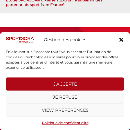
Étude SPORSORA x Nielsen Sports : "Panorama des
partenariats sportifs en France"
Gestion des cookies
En cliquant sur "J'accepte tout", vous acceptez l’utilisation de
cookies ou technologies similaires pour vous proposer des offres
adaptés à vos centres d’intérêt et vous garantir une meilleure
Espace presse
expérience utilisateur.
Mentions légales
Politique de confidentialité
J'ACCEPTE
SPORSORA
JE REFUSE
130 rue de Lourmel
75015 PARIS
VIEW PREFERENCES
sporsora@sporsora.com
Site réalisé par
WEB Stratégies
- © 2026 Tous droits réservés.
Politique de confidentialité