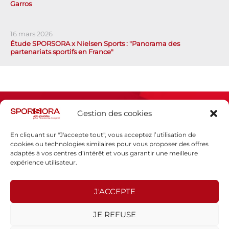
Garros
16 mars 2026
Étude SPORSORA x Nielsen Sports : "Panorama des
partenariats sportifs en France"
Gestion des cookies
En cliquant sur "J'accepte tout", vous acceptez l’utilisation de
cookies ou technologies similaires pour vous proposer des offres
adaptés à vos centres d’intérêt et vous garantir une meilleure
Espace presse
expérience utilisateur.
Mentions légales
Politique de confidentialité
J'ACCEPTE
SPORSORA
JE REFUSE
130 rue de Lourmel