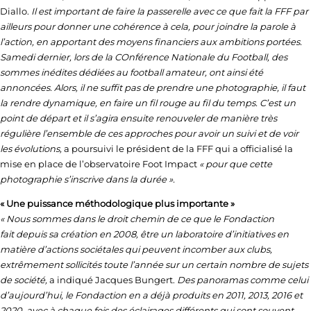
Diallo.
Il est important de faire la passerelle avec ce que fait la FFF par
ailleurs pour donner une cohérence à cela, pour joindre la parole à
l’action, en apportant des moyens financiers aux ambitions portées.
Samedi dernier, lors de la COnférence Nationale du Football, des
sommes inédites dédiées au football amateur, ont ainsi été
annoncées. Alors, il ne suffit pas de prendre une photographie, il faut
la rendre dynamique, en faire un fil rouge au fil du temps. C’est un
point de départ et il s’agira ensuite renouveler de manière très
régulière l’ensemble de ces approches pour avoir un suivi et de voir
les évolutions,
a poursuivi le président de la FFF qui a officialisé la
mise en place de l’observatoire Foot Impact
« pour que cette
photographie s’inscrive dans la durée ».
« Une puissance méthodologique plus importante »
« Nous sommes dans le droit chemin de ce que le Fondaction
fait
depuis sa création en 2008, être un laboratoire d’initiatives en
matière d’actions sociétales qui peuvent incomber aux clubs,
extrêmement sollicités toute l’année sur un certain nombre de sujets
de société,
a indiqué Jacques Bungert.
Des panoramas comme celui
d’aujourd’hui, le Fondaction en a déjà produits en 2011, 2013, 2016 et
2020, avec à chaque fois des éclairages différents qui sont souvent