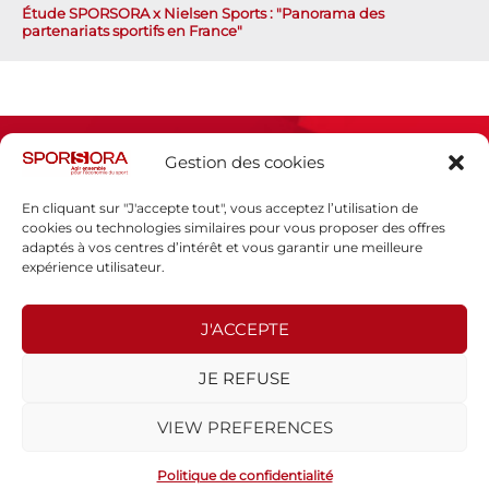
Étude SPORSORA x Nielsen Sports : "Panorama des
partenariats sportifs en France"
Gestion des cookies
En cliquant sur "J'accepte tout", vous acceptez l’utilisation de
cookies ou technologies similaires pour vous proposer des offres
adaptés à vos centres d’intérêt et vous garantir une meilleure
Espace presse
expérience utilisateur.
Mentions légales
Politique de confidentialité
J'ACCEPTE
SPORSORA
JE REFUSE
130 rue de Lourmel
75015 PARIS
VIEW PREFERENCES
sporsora@sporsora.com
Site réalisé par
WEB Stratégies
- © 2026 Tous droits réservés.
Politique de confidentialité