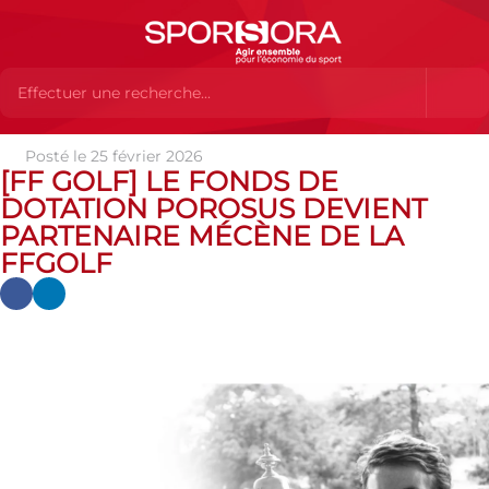
Posté le 25 février 2026
Actualités
Actualités
Actualités des MEMBRES
[FF Golf]
[FF GOLF] LE FONDS DE
Le fonds de dotation Porosus devient partenaire mécène de la ffgolf
DOTATION POROSUS DEVIENT
PARTENAIRE MÉCÈNE DE LA
FFGOLF