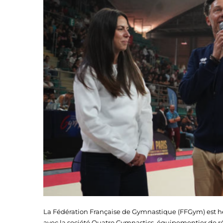
La Fédération Française de Gymnastique (FFGym) est h
avec la société Quatro Gymnastics, équipementier de réf