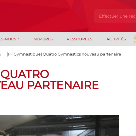
ES-NOUS ?
MEMBRES
RESSOURCES
ACTIVITÉS
S
[FF Gymnastique] Quatro Gymnastics nouveau partenaire
] QUATRO
EAU PARTENAIRE