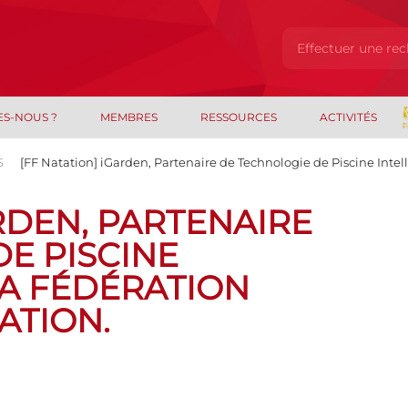
ES-NOUS ?
MEMBRES
RESSOURCES
ACTIVITÉS
S
[FF Natation] iGarden, Partenaire de Technologie de Piscine Intel
ARDEN, PARTENAIRE
E PISCINE
LA FÉDÉRATION
ATION.