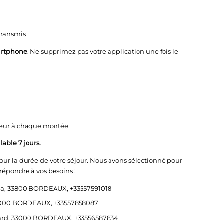
transmis
martphone
. Ne supprimez pas votre application une fois le
ideur à chaque montée
lable 7 jours.
our la durée de votre séjour. Nous avons sélectionné pour
répondre à vos besoins :
zia, 33800 BORDEAUX, +33557591018
 33000 BORDEAUX, +33557858087
enard, 33000 BORDEAUX, +33556587834