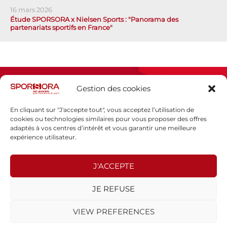
16 mars 2026
Étude SPORSORA x Nielsen Sports : "Panorama des
partenariats sportifs en France"
Gestion des cookies
En cliquant sur "J'accepte tout", vous acceptez l’utilisation de
cookies ou technologies similaires pour vous proposer des offres
adaptés à vos centres d’intérêt et vous garantir une meilleure
Espace presse
expérience utilisateur.
Mentions légales
Politique de confidentialité
J'ACCEPTE
SPORSORA
JE REFUSE
130 rue de Lourmel
75015 PARIS
VIEW PREFERENCES
sporsora@sporsora.com