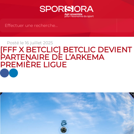
Posté le 16 juillet 2025
Actualités
Actualités
Actualités des MEMBRES
[FFF x
[FFF X BETCLIC] BETCLIC DEVIENT
BetClic] BETCLIC devient partenaire de l’Arkema Première Ligue
PARTENAIRE DE L’ARKEMA
PREMIÈRE LIGUE