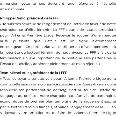
dimension cette année, devenant une référence à l’échelle
internationale.
Philippe Diallo, président de la FFF
« Je suis très heureux de l’engagement de Betclic en faveur de notre
championnat d’élite féminin. La FFF nourrit de hautes ambitions
pour l’Arkema Première Ligue. Recevoir le soutien d’une marque
aussi puissante que Betclic est un signe extrêmement
encourageant. Ce partenariat va contribuer au développement et à
la notoriété du football féminin de haut niveau. La FFF a fait de la
féminisation un axe important de sa politique. Nos partenaires, à
l’instar de Betclic, y adhèrent pleinement. Je m’en réjouis. »
Jean-Michel Aulas, président de la LFFP
« Tous les voyants sont au vert pour l’Arkema Première Ligue qui a
connu cette saison une croissance considérable. Après Arkema qui a
renouvelé son partenariat de
naming
, c’est au tour de Betclic d
s’engager au profit de notre championnat. L’arrivée de partenaires
économiques de premier plan témoigne de l’engouement suscité
par le football féminin français, et valide l’engagement de la FFF en
sa faveur. Notre ambition est de faire de l’Arkema Première Ligue