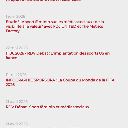
1 juin 2026
Étude "Le sport féminin sur les médias sociaux : de la
visibilité à la valeur" avec FDJ UNITED et The Metrics
Factory
22 mai 2026
11.06.2026 - RDV Débat : L'implantation des sports US en
france
11 mai 2026
INFOGRAPHIE SPORSORA : La Coupe du Monde de la FIFA
2026
21 avril 2026
RDV Débat : Sport féminin et médias sociaux
21 avril 2026