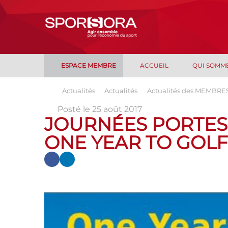
ESPACE MEMBRE
ACCUEIL
QUI SOMM
Actualités
Actualités
Actualités des MEMBRE
Posté le 25 août 2017
JOURNÉES PORTES 
ONE YEAR TO GOLF