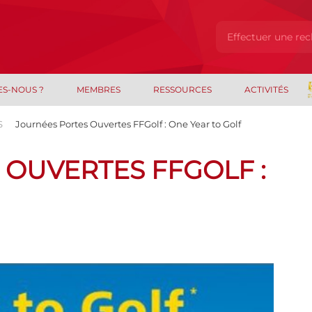
ES-NOUS ?
MEMBRES
RESSOURCES
ACTIVITÉS
S
Journées Portes Ouvertes FFGolf : One Year to Golf
OUVERTES FFGOLF :