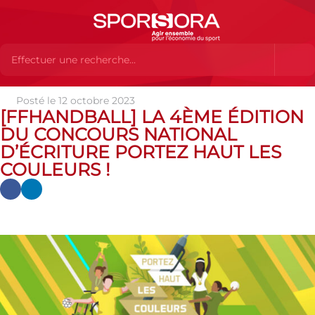
Posté le 12 octobre 2023
Actualités
Actualités
Actualités des MEMBRES
[FFHANDBALL] LA 4ÈME ÉDITION
[FFHandball] LA 4ÈME ÉDITION DU CONCOURS NATIONAL
DU CONCOURS NATIONAL
D’ÉCRITURE PORTEZ HAUT LES COULEURS !
D’ÉCRITURE PORTEZ HAUT LES
COULEURS !