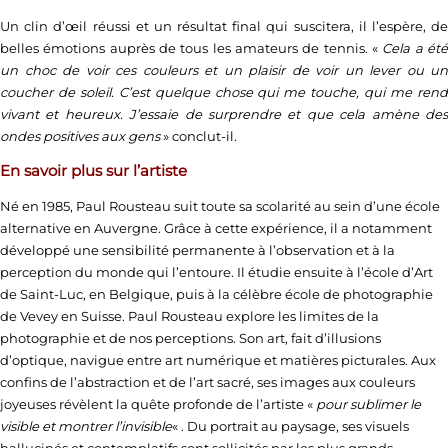
Un clin d’œil réussi et un résultat final qui suscitera, il l’espère, de
belles émotions auprès de tous les amateurs de tennis. «
Cela a ét
un choc de voir ces couleurs et un plaisir de voir un lever ou un
coucher de soleil. C’est quelque chose qui me touche, qui me rend
vivant et heureux. J’essaie de surprendre et que cela amène des
ondes positives aux gens
» conclut-il.
En savoir plus sur l’artiste
Né en 1985, Paul Rousteau suit toute sa scolarité au sein d’une école
alternative en Auvergne. Grâce à cette expérience, il a notamment
développé une sensibilité permanente à l’observation et à la
perception du monde qui l’entoure. Il étudie ensuite à l’école d’Art
de Saint-Luc, en Belgique, puis à la célèbre école de photographie
de Vevey en Suisse. Paul Rousteau explore les limites de la
photographie et de nos perceptions. Son art, fait d’illusions
d’optique, navigue entre art numérique et matières picturales. Aux
confins de l’abstraction et de l’art sacré, ses images aux couleurs
joyeuses révèlent la quête profonde de l’artiste «
pour sublimer le
visible et montrer l’invisible
« . Du portrait au paysage, ses visuels
hallucinés et contemplatifs sont sollicités par les plus grands