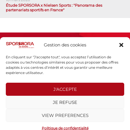
Étude SPORSORA x Nielsen Sports : "Panorama des
partenariats sportifs en France"
Gestion des cookies
En cliquant sur "J'accepte tout", vous acceptez l’utilisation de
cookies ou technologies similaires pour vous proposer des offres
adaptés à vos centres d’intérêt et vous garantir une meilleure
Espace presse
expérience utilisateur.
Mentions légales
Politique de confidentialité
J'ACCEPTE
SPORSORA
JE REFUSE
130 rue de Lourmel
75015 PARIS
VIEW PREFERENCES
sporsora@sporsora.com
Site réalisé par
WEB Stratégies
- © 2026 Tous droits réservés.
Politique de confidentialité