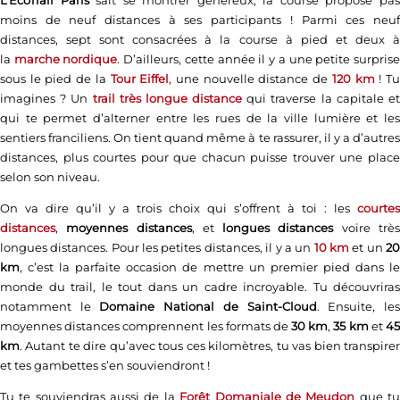
L’EcoTrail Paris
sait se montrer généreux, la course propose pa
moins de neuf distances à ses participants ! Parmi ces neuf
distances, sept sont consacrées à la course à pied et deux à
la
marche nordique
. D’ailleurs, cette année il y a une petite surpris
sous le pied de la
Tour Eiffel
, une nouvelle distance de
120 km
! T
imagines ? Un
trail très longue distance
qui traverse la capitale e
qui te permet d’alterner entre les rues de la ville lumière et les
sentiers franciliens. On tient quand même à te rassurer, il y a d’autres
distances, plus courtes pour que chacun puisse trouver une place
selon son niveau.
On va dire qu’il y a trois choix qui s’offrent à toi : les
courtes
distances
,
moyennes distances
, et
longues distances
voire trè
longues distances. Pour les petites distances, il y a un
10 km
et un
2
km
, c’est la parfaite occasion de mettre un premier pied dans le
monde du trail, le tout dans un cadre incroyable. Tu découvriras
notamment le
Domaine National de Saint-Cloud
. Ensuite, le
moyennes distances comprennent les formats de
30 km
,
35 km
et
4
km
. Autant te dire qu’avec tous ces kilomètres, tu vas bien transpirer
et tes gambettes s’en souviendront !
Tu te souviendras aussi de la
Forêt Domaniale de Meudon
que t