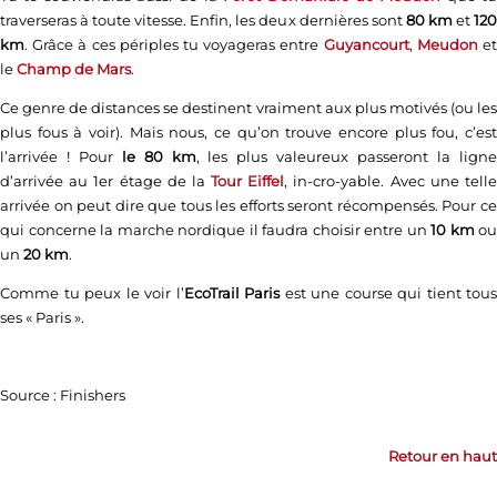
traverseras à toute vitesse. Enfin, les deux dernières sont
80 km
et
12
km
. Grâce à ces périples tu voyageras entre
Guyancourt
,
Meudon
e
le
Champ de Mars
.
Ce genre de distances se destinent vraiment aux plus motivés (ou les
plus fous à voir). Mais nous, ce qu’on trouve encore plus fou, c’est
l’arrivée ! Pour
le 80 km
, les plus valeureux passeront la lign
d’arrivée au 1er étage de la
Tour Eiffel
, in-cro-yable. Avec une tell
arrivée on peut dire que tous les efforts seront récompensés. Pour ce
qui concerne la marche nordique il faudra choisir entre un
10 km
ou
un
20 km
.
Comme tu peux le voir l’
EcoTrail Paris
est une course qui tient tous
ses « Paris ».
Source : Finishers
Retour en haut