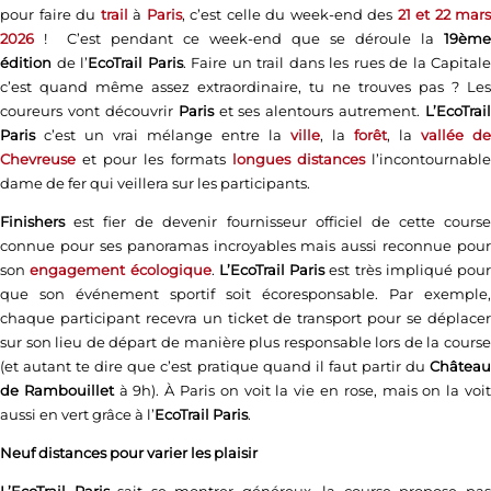
pour faire du
trail
à
Paris
, c’est celle du week-end des
21 et 22 mars
2026
!
C’est pendant ce week-end que se déroule la
19ème
édition
de l’
EcoTrail Paris
. Faire un trail dans les rues de la Capitale
c’est quand même assez extraordinaire, tu ne trouves pas ? Les
coureurs vont découvrir
Paris
et ses alentours autrement.
L’EcoTrail
Paris
c’est un vrai mélange entre la
ville
, la
forêt
, la
vallée de
Chevreuse
et pour les formats
longues distances
l’incontournabl
dame de fer qui veillera sur les participants.
Finishers
est fier de devenir fournisseur officiel de cette course
connue pour ses panoramas incroyables mais aussi reconnue pour
son
engagement écologique
.
L’EcoTrail Paris
est très impliqué pour
que son événement sportif soit écoresponsable. Par exemple,
chaque participant recevra un ticket de transport pour se déplacer
sur son lieu de départ de manière plus responsable lors de la course
(et autant te dire que c’est pratique quand il faut partir du
Château
de Rambouillet
à 9h). À Paris on voit la vie en rose, mais on la voi
aussi en vert grâce à l’
EcoTrail Paris
.
Neuf distances pour varier les plaisir