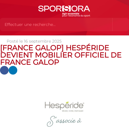
Posté le 16 septembre 2025
Actualités
Actualités
Actualités des MEMBRES
[France
[FRANCE GALOP] HESPÉRIDE
Galop] Hespéride devient Mobilier Officiel de France Galop
DEVIENT MOBILIER OFFICIEL DE
FRANCE GALOP