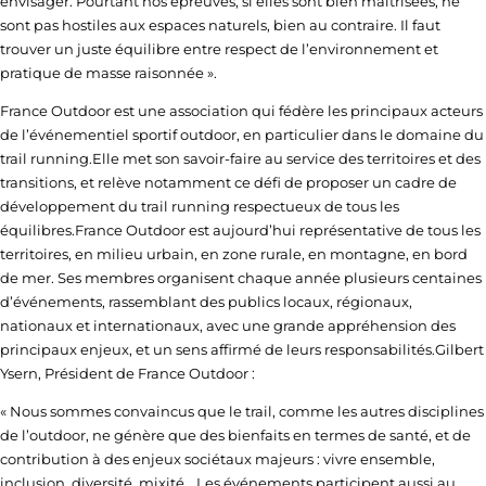
envisager. Pourtant nos épreuves, si elles sont bien maîtrisées, ne
sont pas hostiles aux espaces naturels, bien au contraire. Il faut
trouver un juste équilibre entre respect de l’environnement et
pratique de masse raisonnée ».
France Outdoor
est une association qui fédère les principaux acteurs
de l’événementiel sportif outdoor, en particulier dans le domaine du
trail running.Elle met son savoir-faire au service des territoires et des
transitions, et relève notamment ce défi de proposer un cadre de
développement du trail running respectueux de tous les
équilibres.France Outdoor est aujourd’hui représentative de tous les
territoires, en milieu urbain, en zone rurale, en montagne, en bord
de mer. Ses membres organisent chaque année plusieurs centaines
d’événements, rassemblant des publics locaux, régionaux,
nationaux et internationaux, avec une grande appréhension des
principaux enjeux, et un sens affirmé de leurs responsabilités.
Gilbert
Ysern
, Président de
France Outdoor
:
« Nous sommes convaincus que le trail, comme les autres disciplines
de l’outdoor, ne génère que des bienfaits en termes de santé, et de
contribution à des enjeux sociétaux majeurs : vivre ensemble,
inclusion, diversité, mixité… Les événements participent aussi au