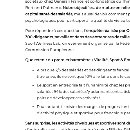
sociétaux chez Generali France, et co-fondatrice du Thin
Bertrand Pulman ».
Notre objectif est de mettre en relie
capital santé des salariés,
mais aussi de voir comment pr
psychologiques, pour participer à la qualité de vie au tra
Pour répondre à ces questions,
l’enquête réalisée par O
300 dirigeants
,
travaillant dans des entreprises de taille
SportWellness Lab, un événement organisé par la Fédér
Commission Européenne.
Que retenir du premier baromètre « Vitalité, Sport & Ent
Alors que 2/3 des salariés et des dirigeants frança
titre privé, ils ne sont que 10% à le faire dans le c
Le sport en entreprise fait l’unanimité chez les pr
salariés : 94% des salariés s’y adonnant sont sati
pairs de développer ces activités !
Pour autant, il existe des marges de progression i
d’activité physique et sportive pour franchir le pas
Sans surprise, les activités physiques et sportives sont
d’entre elles ont sauté le pas, contre à peine 15% des P