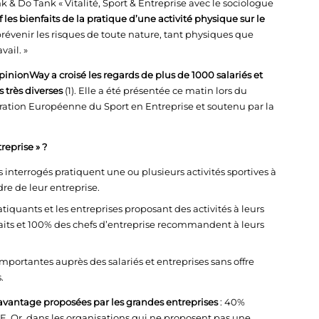
k & Do Tank « Vitalité, Sport & Entreprise avec le sociologue
f les bienfaits de la pratique d’une activité physique sur le
évenir les risques de toute nature, tant physiques que
vail. »
pinionWay a croisé les regards de plus de 1000 salariés et
s très diverses
(1). Elle a été présentée ce matin lors du
ation Européenne du Sport en Entreprise et soutenu par la
reprise » ?
is interrogés pratiquent une ou plusieurs activités sportives à
adre de leur entreprise.
atiquants et les entreprises proposant des activités à leurs
sfaits et 100% des chefs d’entreprise recommandent à leurs
mportantes auprès des salariés et entreprises sans offre
.
 davantage proposées par les grandes entreprises
: 40%
ME. Or, dans les organisations qui ne proposent pas une