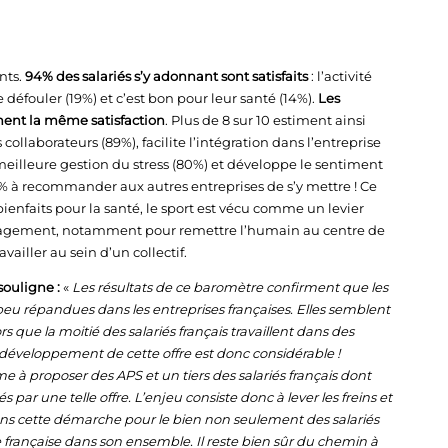
nts.
94% des salariés s’y adonnant sont satisfaits
: l’activité
 défouler (19%) et c’est bon pour leur santé (14%).
Les
iment la même satisfaction
. Plus de 8 sur 10 estiment ainsi
 collaborateurs (89%), facilite l’intégration dans l’entreprise
 meilleure gestion du stress (80%) et développe le sentiment
00% à recommander aux autres entreprises de s’y mettre ! Ce
enfaits pour la santé, le sport est vécu comme un levier
nagement, notamment pour remettre l’humain au centre de
vailler au sein d’un collectif.
souligne :
«
Les résultats de ce baromètre confirment que les
 peu répandues dans les entreprises françaises. Elles semblent
s que la moitié des salariés français travaillent dans des
développement de cette offre est donc considérable !
ime à proposer des APS et un tiers des salariés français dont
s par une telle offre. L’enjeu consiste donc à lever les freins et
dans cette démarche pour le bien non seulement des salariés
française dans son ensemble. Il reste bien sûr du chemin à