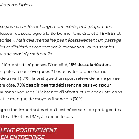
és et multiples.
»
tive pour la santé sont largement avérés, et la plupart des
esseur de sociologie à la Sorbonne Paris Cité et à l’EHESS et
eprise ».
Mais cela n’entraine pas nécessairement un passage
et d’initiatives concernant la motivation : quels sont les
pas de sport s’y mettent ?
»
es éléments de réponses. D’un côté,
15% des salariés dont
incipales raisons évoquées ? Les activités proposées ne
e travail (17%), la pratique d’un sport relève de la vie privée
tre côté,
75% des dirigeants déclarent ne pas avoir pour
s raisons évoquées ? L’absence d’infrastructure adéquate dans
5%) et le manque de moyens financiers (30%).
ogression importantes et qu’il est nécessaire de partager des
es TPE et les PME, à franchir le pas.