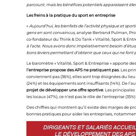
parcourir, mais les bénéfices potentiels apparaissent élev
Les freins à la pratique du sport en entreprise
«
Aujourd’hui, les bienfaits de l’activité physique et spor
gens en sont convaincus
, analyse Bertrand Pulman, Prof
co-fondateur du Think & Do Tank « Vitalité, Sport & Entr
à l’acte. Nous avons donc impérativement besoin d’études 
bons leviers permettant d’obtenir que ceux qui ne font 
Le baromètre « Vitalité, Sport & Entreprise » apporte d
l’entreprise propose des APS ne pratiquent pas
. Les pr
conviennent pas (36%), elles sont trop éloignées du lieu d
(24%) et les équipements sont insuffisants (14%). De l’au
projet de développer une offre sportive
. Les principale
les locaux (47%), ce n’est pas le rôle de l’entreprise (3
Des chiffres qui montrent qu’il existe des marges de pr
bonnes pratiques pour aider les entreprises, notamment l