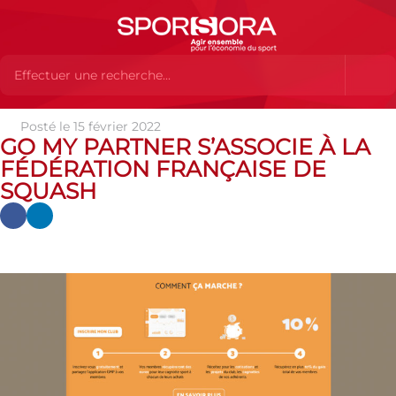
Posté le 15 février 2022
Actualités
Actualités
Actualités des MEMBRES
GO MY
GO MY PARTNER S’ASSOCIE À LA
PARTNER S’ASSOCIE À LA FÉDÉRATION FRANÇAISE DE SQUASH
FÉDÉRATION FRANÇAISE DE
SQUASH