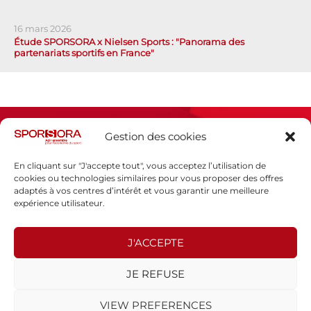
16 mars 2026
Étude SPORSORA x Nielsen Sports : "Panorama des
partenariats sportifs en France"
Gestion des cookies
En cliquant sur "J'accepte tout", vous acceptez l’utilisation de
cookies ou technologies similaires pour vous proposer des offres
adaptés à vos centres d’intérêt et vous garantir une meilleure
Espace presse
expérience utilisateur.
Mentions légales
Politique de confidentialité
J'ACCEPTE
SPORSORA
JE REFUSE
130 rue de Lourmel
75015 PARIS
VIEW PREFERENCES