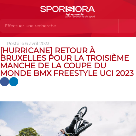
Posté le 6 avril 2023
Actualités
Actualités
Actualités des MEMBRES
[HURRICANE] RETOUR À
[HURRICANE] Retour à Bruxelles pour la troisième manche de la
BRUXELLES POUR LA TROISIÈME
Coupe du Monde BMX Freestyle UCI 2023
MANCHE DE LA COUPE DU
MONDE BMX FREESTYLE UCI 2023