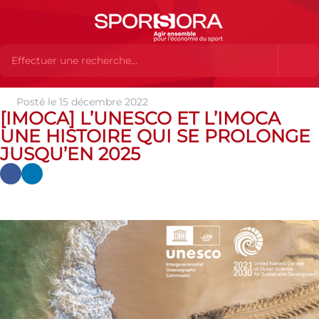
Posté le 15 décembre 2022
Actualités
Actualités
Actualités des MEMBRES
[IMOCA]
[IMOCA] L’UNESCO ET L’IMOCA
L’UNESCO et l’IMOCA une histoire qui se prolonge jusqu’en 2025
UNE HISTOIRE QUI SE PROLONGE
JUSQU’EN 2025