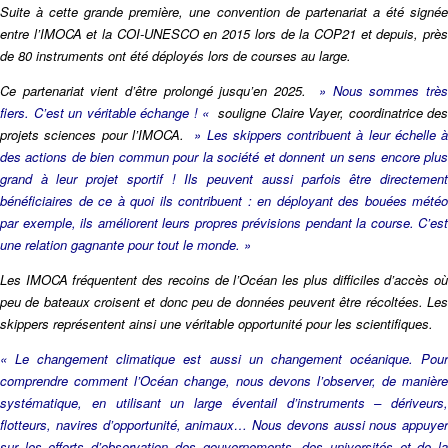
Suite à cette grande première, une convention de partenariat a été signée
entre l’IMOCA et la COI-UNESCO en 2015 lors de la COP21 et depuis, près
de 80 instruments ont été déployés lors de courses au large.
Ce partenariat vient d’être prolongé jusqu’en 2025.
» Nous sommes trè
fiers. C’est un véritable échange ! «
souligne Claire Vayer, coordinatrice des
projets sciences pour l’IMOCA.
» Les skippers contribuent à leur échelle à
des actions de bien commun pour la société et donnent un sens encore plus
grand à leur projet sportif ! Ils peuvent aussi parfois être directement
bénéficiaires de ce à quoi ils contribuent : en déployant des bouées météo
par exemple, ils améliorent leurs propres prévisions pendant la course. C’est
une relation gagnante pour tout le monde. »
Les IMOCA fréquentent des recoins de l’Océan les plus difficiles d’accès où
peu de bateaux croisent et donc peu de données peuvent être récoltées. Les
skippers représentent ainsi une véritable opportunité pour les scientifiques.
« Le changement climatique est aussi un changement océanique. Pour
comprendre comment l’Océan change, nous devons l’observer, de manière
systématique, en utilisant un large éventail d’instruments – dériveurs,
flotteurs, navires d’opportunité, animaux… Nous devons aussi nous appuyer
sur les efforts d’observation des gouvernements, des universités et de la