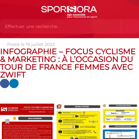
Posté le 19 juillet 2022
Actualités
Actualités
Actualités SPORSORA
Infographie
INFOGRAPHIE – FOCUS CYCLISME
– Focus Cyclisme & Marketing : à l’occasion du Tour de France
& MARKETING : À L’OCCASION DU
Femmes avec Zwift
TOUR DE FRANCE FEMMES AVEC
ZWIFT