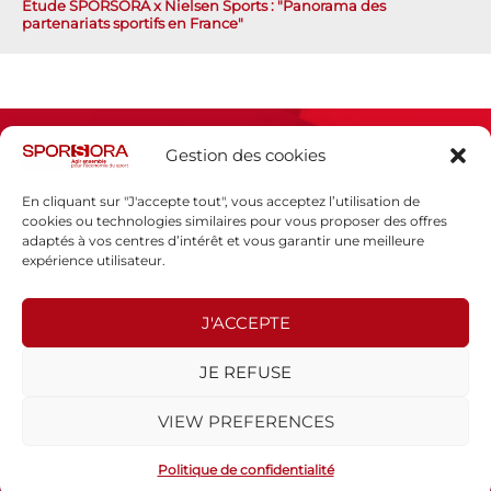
Étude SPORSORA x Nielsen Sports : "Panorama des
partenariats sportifs en France"
Gestion des cookies
En cliquant sur "J'accepte tout", vous acceptez l’utilisation de
cookies ou technologies similaires pour vous proposer des offres
adaptés à vos centres d’intérêt et vous garantir une meilleure
Espace presse
expérience utilisateur.
Mentions légales
Politique de confidentialité
J'ACCEPTE
SPORSORA
JE REFUSE
130 rue de Lourmel
75015 PARIS
VIEW PREFERENCES
sporsora@sporsora.com
Site réalisé par
WEB Stratégies
- © 2026 Tous droits réservés.
Politique de confidentialité