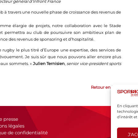
ecteur général d’Infront France
b à travers une nouvelle phase de croissance des revenus de
me élargie de projets, notre collaboration avec le Stade
et permettra au club de poursuivre son ambitieux plan de
ce des revenus de sponsoring et d’hospitalité.
de rugby le plus titré d’Europe une expertise, des services de
évouement. Je suis sûr que nous pouvons aller encore plus
veaux sommets. »
Julien Ternisien
,
senior vice-president sports
Retour en haut
En cliquant
technologie
d’intérêt e
e presse
ons légales
que de confidentialité
J'A