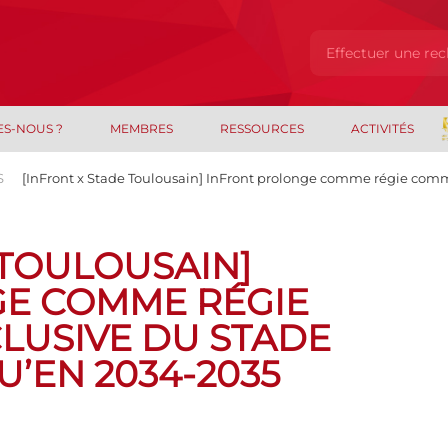
ES-NOUS ?
MEMBRES
RESSOURCES
ACTIVITÉS
S
[InFront x Stade Toulousain] InFront prolonge comme régie comm
 TOULOUSAIN]
E COMME RÉGIE
LUSIVE DU STADE
’EN 2034-2035