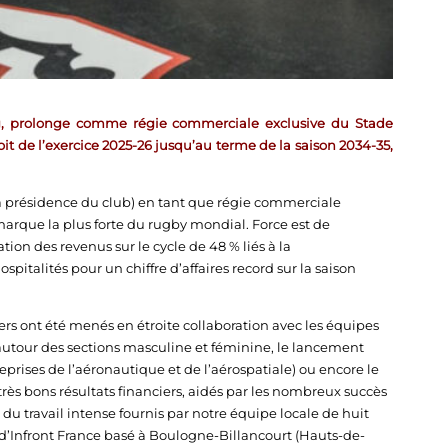
ng, prolonge comme régie commerciale exclusive du Stade
oit de l’exercice 2025-26 jusqu’au terme de la saison 2034-35,
a présidence du club) en tant que régie commerciale
a marque la plus forte du rugby mondial. Force est de
ion des revenus sur le cycle de 48 % liés à la
pitalités pour un chiffre d’affaires record sur la saison
s ont été menés en étroite collaboration avec les équipes
 autour des sections masculine et féminine, le lancement
eprises de l’aéronautique et de l’aérospatiale) ou encore le
ès bons résultats financiers, aidés par les nombreux succès
t du travail intense fournis par notre équipe locale de huit
 d’Infront France basé à Boulogne-Billancourt (Hauts-de-