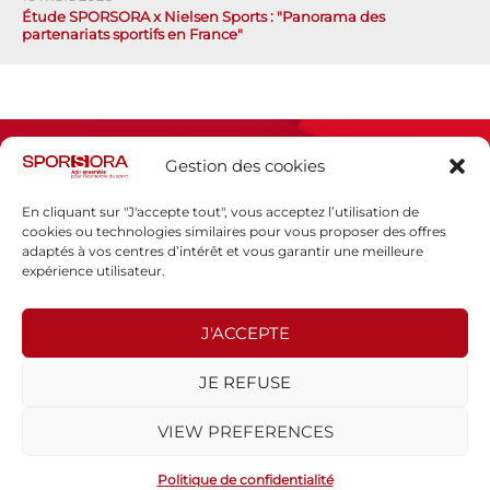
Étude SPORSORA x Nielsen Sports : "Panorama des
partenariats sportifs en France"
Gestion des cookies
En cliquant sur "J'accepte tout", vous acceptez l’utilisation de
cookies ou technologies similaires pour vous proposer des offres
adaptés à vos centres d’intérêt et vous garantir une meilleure
Espace presse
expérience utilisateur.
Mentions légales
Politique de confidentialité
J'ACCEPTE
SPORSORA
JE REFUSE
130 rue de Lourmel
75015 PARIS
VIEW PREFERENCES
sporsora@sporsora.com
Site réalisé par
WEB Stratégies
- © 2026 Tous droits réservés.
Politique de confidentialité