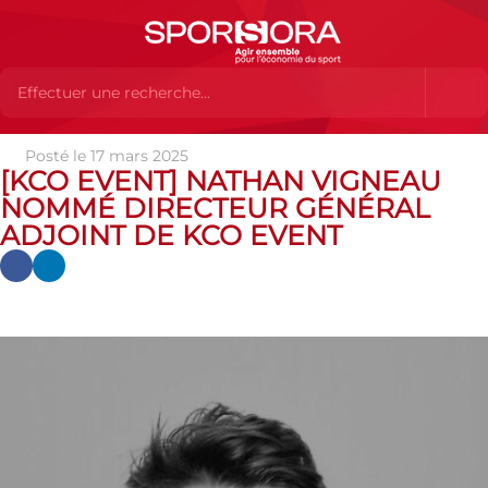
Posté le 17 mars 2025
Actualités
Actualités
Actualités des MEMBRES
[KCO
[KCO EVENT] NATHAN VIGNEAU
Event] Nathan Vigneau nommé Directeur général adjoint de KCO
NOMMÉ DIRECTEUR GÉNÉRAL
Event
ADJOINT DE KCO EVENT