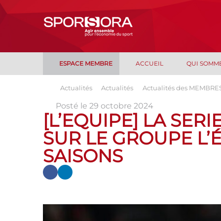
ESPACE MEMBRE
ACCUEIL
QUI SOMM
Actualités
Actualités
Actualités des MEMBRE
Posté le 29 octobre 2024
[L’EQUIPE] LA SERI
SUR LE GROUPE L’
SAISONS