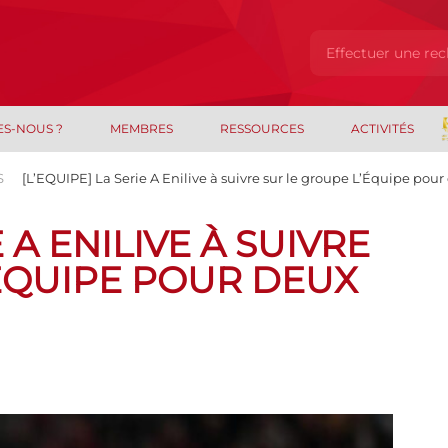
ES-NOUS ?
MEMBRES
RESSOURCES
ACTIVITÉS
S
[L’EQUIPE] La Serie A Enilive à suivre sur le groupe L’Équipe pour
E A ENILIVE À SUIVRE
ÉQUIPE POUR DEUX