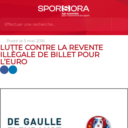
Posté le 3 mai 2016
Actualités
Actualités
Actualités des MEMBRES
Lutte
LUTTE CONTRE LA REVENTE
contre la revente illègale de billet pour l’Euro
ILLÈGALE DE BILLET POUR
L’EURO