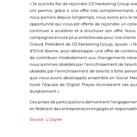
« Je suis très fier de rejoindre JÏZ Marketing Group a
ont permis, grâce à une offre très complémentaire, 
nous parlons depuis longtemps, nous avons pris le te
opportunité qui nous est offerte de rejoindre un coll
continuer à accélérer et à structurer son offre. Nou
campagnes encore plus ambitieuses pour nos clients »,
Giraud, Président de JÏZ Marketing Group, ajoute : « N
d’Elliot Brame, pour développer une offre de contenus 
de contribuer modestement aux changements nécessa
nous sommes obsédés par l’enrichissement de talents 
obsédés par l’enrichissement de talents à forte perso
que nous avons développés ensemble en Social Media, 
toute l’équipe de Digital Playas réunissaient ces q
durablement ».
Ces prises de participations démontrent l’engageme
en fédérant des entrepreneurs engagés et responsabl
Source : L’Uzyne