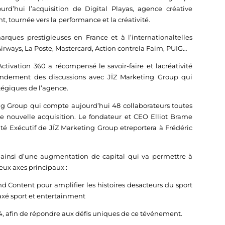
d’hui l’acquisition de Digital Playas, agence créative
, tournée vers la performance et la créativité.
rques prestigieuses en France et à l’internationaltelles
Airways, La Poste, Mastercard, Action contrela Faim, PUIG…
tivation 360 a récompensé le savoir-faire et lacréativité
 fondement des discussions avec JÏZ Marketing Group qui
atégiques de l’agence.
ing Group qui compte aujourd’hui 48 collaborateurs toutes
te nouvelle acquisition. Le fondateur et CEO Elliot Brame
té Exécutif de JÏZ Marketing Group etreportera à Frédéric
 ainsi d’une augmentation de capital qui va permettre à
eux axes principaux :
d Content pour amplifier les histoires desacteurs du sport
axé sport et entertainment
, afin de répondre aux défis uniques de ce tévénement.