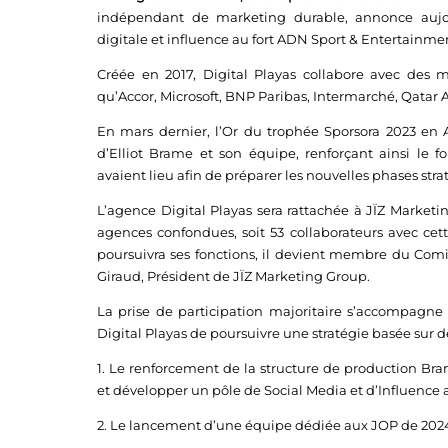
indépendant de marketing durable, annonce aujour
digitale et influence au fort ADN Sport & Entertainment
Créée en 2017, Digital Playas collabore avec des ma
qu’Accor, Microsoft, BNP Paribas, Intermarché, Qatar 
En mars dernier, l’Or du trophée Sporsora 2023 en Ac
d’Elliot Brame et son équipe, renforçant ainsi le
avaient lieu afin de préparer les nouvelles phases str
L’agence Digital Playas sera rattachée à JÏZ Market
agences confondues, soit 53 collaborateurs avec cet
poursuivra ses fonctions, il devient membre du Comi
Giraud, Président de JÏZ Marketing Group.
La prise de participation majoritaire s’accompagne
Digital Playas de poursuivre une stratégie basée sur d
1. Le renforcement de la structure de production Bran
et développer un pôle de Social Media et d’Influence 
2. Le lancement d’une équipe dédiée aux JOP de 2024