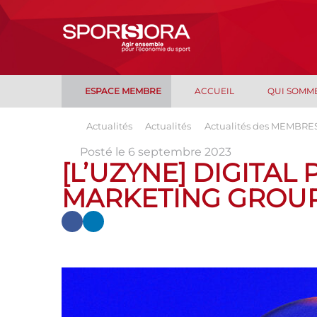
ESPACE MEMBRE
ACCUEIL
QUI SOMM
Actualités
Actualités
Actualités des MEMBRE
Posté le 6 septembre 2023
[L’UZYNE] DIGITAL 
MARKETING GROU