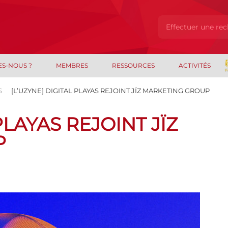
ES-NOUS ?
MEMBRES
RESSOURCES
ACTIVITÉS
S
[L’UZYNE] DIGITAL PLAYAS REJOINT JÏZ MARKETING GROUP
PLAYAS REJOINT JÏZ
P