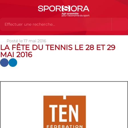
Posté le 17 mai 2016
Actualités
Actualités
Actualités des MEMBRES
La Fête
LA FÊTE DU TENNIS LE 28 ET 29
du tennis le 28 et 29 mai 2016
MAI 2016