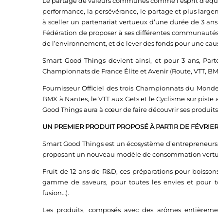
Le partage de valeurs communes comme l’esprit d’équipe
performance, la persévérance, le partage et plus large
à sceller un partenariat vertueux d’une durée de 3 a
Fédération de proposer à ses différentes communautés 
de l’environnement, et de lever des fonds pour une cause
Smart Good Things devient ainsi, et pour 3 ans, Parte
Championnats de France Élite et Avenir (Route, VTT, BMX,
Fournisseur Officiel des trois Championnats du Monde,
BMX à Nantes, le VTT aux Gets et le Cyclisme sur pist
Good Things aura à cœur de faire découvrir ses produits
UN PREMIER PRODUIT PROPOSÉ À PARTIR DE FÉVRIER
Smart Good Things est un écosystème d’entrepreneurs e
proposant un nouveau modèle de consommation vertueu
Fruit de 12 ans de R&D, ces préparations pour boissons
gamme de saveurs, pour toutes les envies et pour to
fusion…).
Les produits, composés avec des arômes entièremen