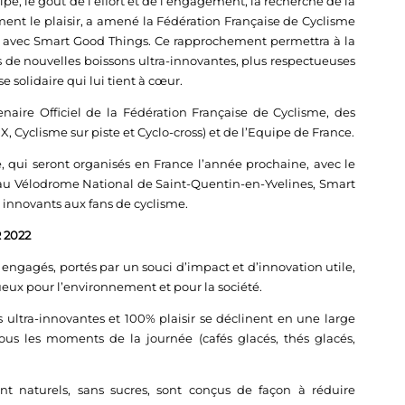
, le goût de l’effort et de l’engagement, la recherche de la
ment le plaisir, a amené la Fédération Française de Cyclisme
ns avec Smart Good Things. Ce rapprochement permettra à la
de nouvelles boissons ultra-innovantes, plus respectueuses
 solidaire qui lui tient à cœur.
naire Officiel de la Fédération Française de Cyclisme, des
 Cyclisme sur piste et Cyclo-cross) et de l’Equipe de France.
 qui seront organisés en France l’année prochaine, avec le
e au Vélodrome National de Saint-Quentin-en-Yvelines, Smart
 innovants aux fans de cyclisme.
 2022
ngagés, portés par un souci d’impact et d’innovation utile,
x pour l’environnement et pour la société.
 ultra-innovantes et 100% plaisir se déclinent en une large
us les moments de la journée (cafés glacés, thés glacés,
t naturels, sans sucres, sont conçus de façon à réduire