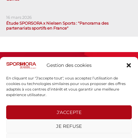
16 mars 2026
Étude SPORSORA x Nielsen Sports : "Panorama des
partenariats sportifs en France"
Gestion des cookies
En cliquant sur "J'accepte tout", vous acceptez l’utilisation de
cookies ou technologies similaires pour vous proposer des offres
adaptés à vos centres d’intérêt et vous garantir une meilleure
Espace presse
expérience utilisateur.
Mentions légales
Politique de confidentialité
J'ACCEPTE
SPORSORA
JE REFUSE
130 rue de Lourmel