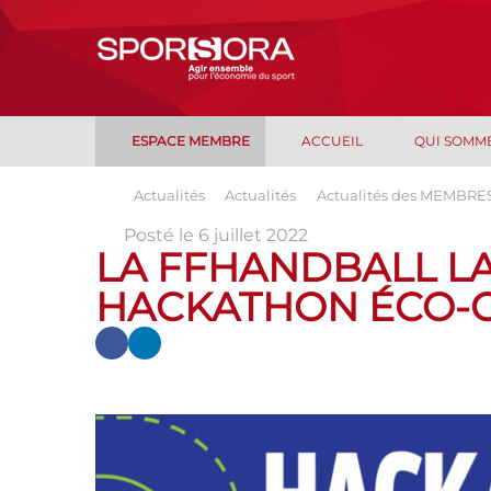
ESPACE MEMBRE
ACCUEIL
QUI SOMM
Actualités
Actualités
Actualités des MEMBRE
Posté le 6 juillet 2022
LA FFHANDBALL LA
HACKATHON ÉCO-C