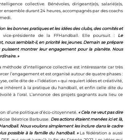
lligence collective. Bénévoles, dirigeant(e)s, salarié(e)s,
vailler ensemble durant 24 heures, accompagnés par des coachs
amedi.
tion les bonnes pratiques et les idées des clubs, des comités et
 vice-présidente de la FFHandball. Elle poursuit :
Le
 nous semblait-il, en priorité les jeunes. Demain se prépare
ls puissent montrer leur engagement pour la planète. Nous
dinaire. »
méthode d’intelligence collective est intéressante car très
forcer l’engagement et est organisé autour de quatre phases :
, celle dite de « l’idéation » qui requiert idées et créativité,
pe inhérent à la pratique du handball, et enfin celle dite du
voilé à l’oral. L’annonce des projets gagnants aura lieu ce
on d’une politique d’éco-citoyenneté.
« Cela ne veut pas dire
écise Béatrice Barbusse.
Des actions étaient menées ici et là,
FFHandball. Nous voulons simplement les inclure dans le cadre
us possible à la famille du handball. »
La fédération a aussi
SE, qui court jusqu’à la fin de l’année 2022. Les idées qui