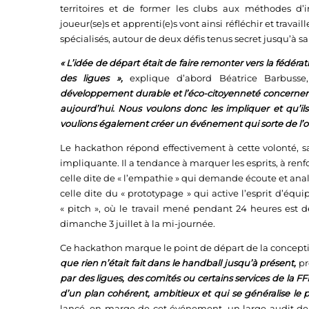
territoires et de former les clubs aux méthodes d’inte
joueur(se)s et apprenti(e)s vont ainsi réfléchir et tra
spécialisés, autour de deux défis tenus secret jusqu’à s
« L’idée de départ était de faire remonter vers la fédéra
des ligues »,
explique d’abord Béatrice Barbusse,
développement durable et l’éco-citoyenneté concernent,
aujourd’hui. Nous voulons donc les impliquer et qu’i
voulions également créer un événement qui sorte de l’or
Le hackathon répond effectivement à cette volonté, sa 
impliquante. Il a tendance à marquer les esprits, à ren
celle dite de « l’empathie » qui demande écoute et analyse
celle dite du « prototypage » qui active l’esprit d’équi
« pitch », où le travail mené pendant 24 heures est dé
dimanche 3 juillet à la mi-journée.
Ce hackathon marque le point de départ de la concepti
que rien n’était fait dans le handball jusqu’à présent,
pr
par des ligues, des comités ou certains services de la 
d’un plan cohérent, ambitieux et qui se généralise le pl
lancé, en marge de cet événement, un large audit de R