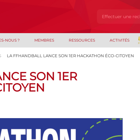
ES-NOUS ?
MEMBRES
RESSOURCES
ACTIVITÉS
S
LA FFHANDBALL LANCE SON 1ER HACKATHON ÉCO-CITOYEN
NCE SON 1ER
ITOYEN