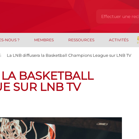
ES-NOUS ?
MEMBRES
RESSOURCES
ACTIVITÉS
S
La LNB diffusera la Basketball Champions League sur LNB TV
 LA BASKETBALL
E SUR LNB TV