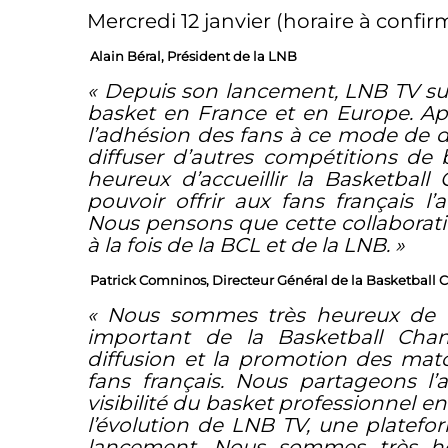
Mercredi 12 janvier (horaire à con
Alain Béral, Président de la LNB
« Depuis son lancement, LNB TV sus
basket en France et en Europe. Ap
l’adhésion des fans à ce mode de d
diffuser d’autres compétitions de
heureux d’accueillir la Basketba
pouvoir offrir aux fans français l
Nous pensons que cette collaboration 
à la fois de la BCL et de la LNB. »
Patrick Comninos, Directeur Général de la Basketbal
« Nous sommes très heureux de co
important de la Basketball Cham
diffusion et la promotion des mat
fans français. Nous partageons l
visibilité du basket professionnel e
l’évolution de LNB TV, une platefo
lancement. Nous sommes très heur