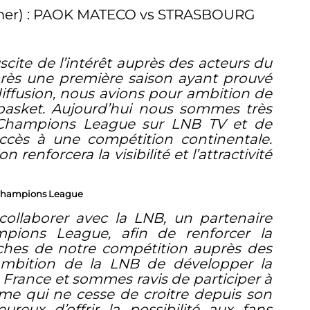
firmer) : PAOK MATECO vs STRASBOURG
cite de l’intérêt auprès des acteurs du
rès une première saison ayant prouvé
iffusion, nous avions pour ambition de
 basket. Aujourd’hui nous sommes très
ll Champions League sur LNB TV et de
’accès à une compétition continentale.
renforcera la visibilité et l’attractivité
l Champions League
llaborer avec la LNB, un partenaire
pions League, afin de renforcer la
ches de notre compétition auprès des
’ambition de la LNB de développer la
n France et sommes ravis de participer à
rme qui ne cesse de croitre depuis son
eux d’offrir la possibilité aux fans