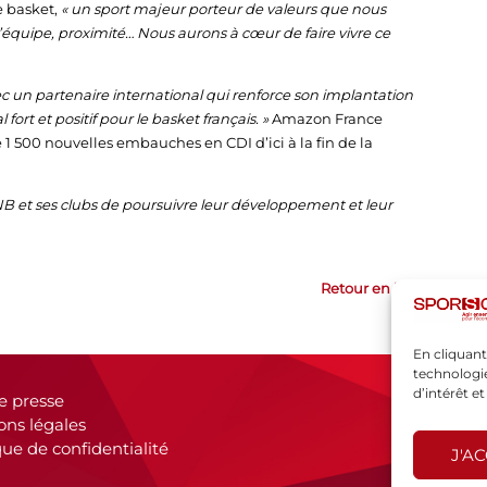
e basket,
« un sport majeur porteur de valeurs que nous
équipe, proximité… Nous aurons à cœur de faire vivre ce
c un partenaire international qui renforce son implantation
ort et positif pour le basket français. »
Amazon France
1 500 nouvelles embauches en CDI d’ici à la fin de la
LNB et ses clubs de poursuivre leur développement et leur
Retour en haut
En cliquant
technologie
d’intérêt e
e presse
ons légales
que de confidentialité
J'A