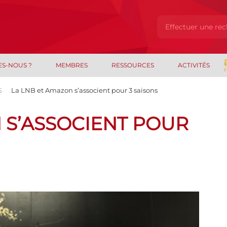
ES-NOUS ?
MEMBRES
RESSOURCES
ACTIVITÉS
S
La LNB et Amazon s’associent pour 3 saisons
 S’ASSOCIENT POUR