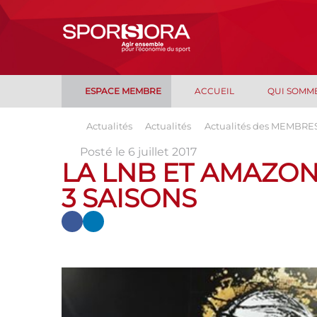
ESPACE MEMBRE
ACCUEIL
QUI SOMM
Actualités
Actualités
Actualités des MEMBRE
Posté le 6 juillet 2017
LA LNB ET AMAZON
3 SAISONS