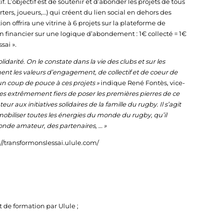
. L’objectif est de soutenir et d’abonder les projets de tous
ers, joueurs,…) qui créent du lien social en dehors des
tion offrira une vitrine à 6 projets sur la plateforme de
en financier sur une logique d’abondement : 1€ collecté = 1€
sai ».
idarité. On le constate dans la vie des clubs et sur les
iment les valeurs d’engagement, de collectif et de coeur de
un coup de pouce à ces projets »
indique René Fontès, vice-
 extrêmement fiers de poser les premières pierres de ce
 aux initiatives solidaires de la famille du rugby. Il s’agit
 mobiliser toutes les énergies du monde du rugby, qu’il
monde amateur, des partenaires, … »
://transformonslessai.ulule.com/
 de formation par Ulule ;