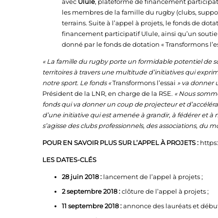
avec
Ulule
, plateforme de financement participatif
les membres de la famille du rugby (clubs, support
terrains. Suite à l’appel à projets, le fonds de dota
financement participatif Ulule, ainsi qu’un souti
donné par le fonds de dotation « Transformons l’es
« La famille du rugby porte un formidable potentiel de sol
territoires à travers une multitude d’initiatives qui expr
notre sport. Le fonds «
Transformons l’essai
» va donner 
Président de la LNR, en charge de la RSE.
« Nous sommes
fonds qui va donner un coup de projecteur et d’accélérateur
d’une initiative qui est amenée à grandir, à fédérer et à
s’agisse des clubs professionnels, des associations, du 
POUR EN SAVOIR PLUS SUR L’APPEL À PROJETS :
https
LES DATES-CLÉS
28 juin 2018 :
lancement de l’appel à projets ;
2 septembre 2018 :
clôture de l’appel à projets ;
11 septembre 2018 :
annonce des lauréats et début