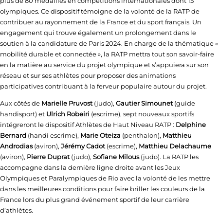
plus de 80 médailles en compétitions internationales dont 15
olympiques. Ce dispositif témoigne de la volonté de la RATP de
contribuer au rayonnement de la France et du sport français. Un
engagement qui trouve également un prolongement dans le
soutien à la candidature de Paris 2024. En charge de la thématique «
mobilité durable et connectée », la RATP mettra tout son savoir-faire
en la matière au service du projet olympique et s’appuiera sur son
réseau et sur ses athlètes pour proposer des animations
participatives contribuant à la ferveur populaire autour du projet.
Aux côtés de
Marielle Pruvost
(judo),
Gautier Simounet
(guide
handisport) et
Ulrich Robeiri
(escrime), sept nouveaux sportifs
intégreront le dispositif Athlètes de Haut Niveau RATP :
Delphine
Bernard
(handi escrime),
Marie Oteiza
(penthalon),
Matthieu
Androdias
(aviron),
Jérémy Cadot
(escrime),
Matthieu Delachaume
(aviron),
Pierre Duprat
(judo),
Sofiane Milous
(judo). La RATP les
accompagne dans la dernière ligne droite avant les Jeux
Olympiques et Paralympiques de Rio avec la volonté de les mettre
dans les meilleures conditions pour faire briller les couleurs de la
France lors du plus grand événement sportif de leur carrière
d’athlètes.