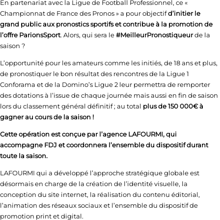
En partenariat avec la Ligue de Football Professionnel, ce «
Championnat de France des Pronos » a pour objectif
d’initier le
grand public aux pronostics
sportifs et contribue à la promotion de
l’offre ParionsSport
. Alors, qui sera le
#MeilleurPronostiqueur
de la
saison ?
L’opportunité pour les amateurs comme les initiés, de 18 ans et plus,
de pronostiquer le bon résultat des rencontres de la Ligue 1
Conforama et de la Domino’s Ligue 2 leur permettra de remporter
des dotations à l’issue de chaque journée mais aussi en fin de saison
lors du classement général définitif ; au total
plus de 150 000€ à
gagner au cours de la saison !
Cette opération est conçue par l’agence LAFOURMI, qui
accompagne FDJ et
coordonnera l’ensemble du dispositif durant
toute la saison.
LAFOURMI qui a développé l’approche stratégique globale est
désormais en charge de la création de l’identité visuelle, la
conception du site internet, la réalisation du contenu éditorial,
l’animation des réseaux sociaux et l’ensemble du dispositif de
promotion print et digital.