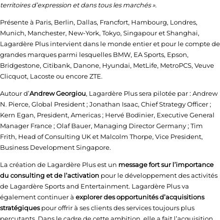
territoires d’expression et dans tous les marchés ».
Présente à Paris, Berlin, Dallas, Francfort, Hambourg, Londres,
Munich, Manchester, New-York, Tokyo, Singapour et Shanghai,
Lagardère Plus intervient dans le monde entier et pour le compte de
grandes marques parmi lesquelles BMW, EA Sports, Epson,
Bridgestone, Citibank, Danone, Hyundai, MetLife, MetroPCS, Veuve
Clicquot, Lacoste ou encore ZTE.
Autour d’
Andrew Georgiou
, Lagardère Plus sera pilotée par : Andrew
N. Pierce, Global President ; Jonathan Isaac, Chief Strategy Officer ;
Kern Egan, President, Americas ; Hervé Bodinier, Executive General
Manager France ; Olaf Bauer, Managing Director Germany ; Tim
Frith, Head of Consulting UK et Malcolm Thorpe, Vice President,
Business Development Singapore.
La création de Lagardère Plus est un
message fort sur l’importance
du consulting et de l’activation
pour le développement des activités
de Lagardère Sports and Entertainment. Lagardère Plus va
également continuer à
explorer des opportunités d’acquisitions
stratégiques
pour offrir à ses clients des services toujours plus
percutants. Dans le cadre de cette ambition, elle a fait l’acquisition