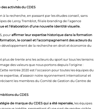
 des activités du CDES
ion à la recherche, en passant par les études conseil, sans
uipes de Leroy Tremblot, filiale branding de l’agence
e et l’élaboration d’une nouvelle identité visuelle.
S, pour
affirmer leur expertise historique dans la formation
information, le conseil et l’accompagnement des acteurs du
 le développement de la recherche en droit et économie du
us de trente ans les acteurs du sport sur tous les terrains
’image des valeurs que nous portons depuis l’origine :
. Cette rentrée 2020 est l’occasion pour toutes les équipes du
e expertise, d’asseoir notre rayonnement international et
 précisent les membres du Comité de Gestion du Centre de
ambitions du CDES
ratégie de marque du CDES qui a été repensée,
les équipes
 marque inédite, permettant d’une part de rendre visible