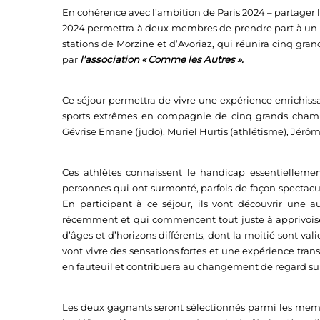
En cohérence avec l’ambition de Paris 2024 – partager le
2024 permettra à deux membres de prendre part à un s
stations de Morzine et d’Avoriaz, qui réunira cinq gran
par
l’association « Comme les Autres ».
Ce séjour permettra de vivre une expérience enrichissa
sports extrêmes en compagnie de cinq grands champio
Gévrise Emane (judo), Muriel Hurtis (athlétisme), Jérô
Ces athlètes connaissent le handicap essentiellemen
personnes qui ont surmonté, parfois de façon spectacu
En participant à ce séjour, ils vont découvrir une 
récemment et qui commencent tout juste à apprivoiser
d’âges et d’horizons différents, dont la moitié sont val
vont vivre des sensations fortes et une expérience tra
en fauteuil et contribuera au changement de regard sur
Les deux gagnants seront sélectionnés parmi les mem