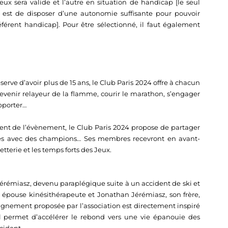
’eux sera valide et l’autre en situation de handicap [le seul
», est de disposer d’une autonomie suffisante pour pouvoir
érent handicap]. Pour être sélectionné, il faut également
ve d’avoir plus de 15 ans, le Club Paris 2024 offre à chacun
 devenir relayeur de la flamme, courir le marathon, s’engager
pporter…
ent de l’évènement, le Club Paris 2024 propose de partager
tres avec des champions… Ses membres recevront en avant-
etterie et les temps forts des Jeux.
érémiasz, devenu paraplégique suite à un accident de ski et
 épouse kinésithérapeute et Jonathan Jérémiasz, son frère,
agnement proposée par l’association est directement inspiré
il permet d’accélérer le rebond vers une vie épanouie des