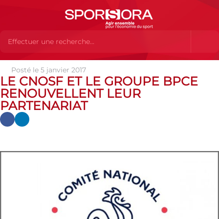
Posté le 5 janvier 2017
Actualités
Actualités
Actualités des MEMBRES
Le
LE CNOSF ET LE GROUPE BPCE
CNOSF et le Groupe BPCE renouvellent leur partenariat
RENOUVELLENT LEUR
PARTENARIAT