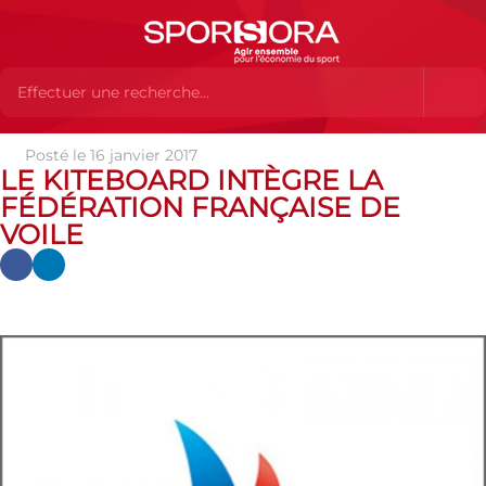
Posté le 16 janvier 2017
Actualités
Actualités
Actualités des MEMBRES
Le
LE KITEBOARD INTÈGRE LA
Kiteboard intègre la Fédération Française de Voile
FÉDÉRATION FRANÇAISE DE
VOILE