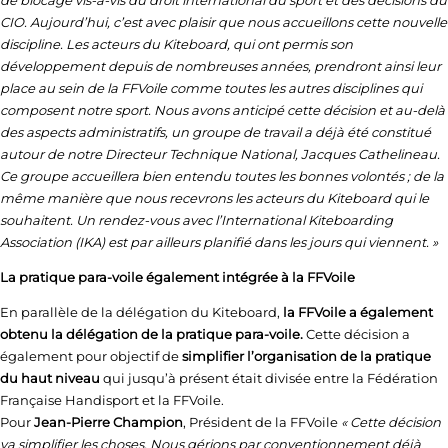
de blocage vis-à-vis du droit international du sport et des décisions du
CIO. Aujourd’hui, c’est avec plaisir que nous accueillons cette nouvelle
discipline. Les acteurs du Kiteboard, qui ont permis son
développement depuis de nombreuses années, prendront ainsi leur
place au sein de la FFVoile comme toutes les autres disciplines qui
composent notre sport. Nous avons anticipé cette décision et au-delà
des aspects administratifs, un groupe de travail a déjà été constitué
autour de notre Directeur Technique National, Jacques Cathelineau.
Ce groupe accueillera bien entendu toutes les bonnes volontés ; de la
même manière que nous recevrons les acteurs du Kiteboard qui le
souhaitent. Un rendez-vous avec l’International Kiteboarding
Association (IKA) est par ailleurs planifié dans les jours qui viennent. »
La pratique para-voile également intégrée à la FFVoile
En parallèle de la délégation du Kiteboard,
la FFVoile a également
obtenu la délégation de la pratique para-voile.
Cette décision a
également pour objectif de
simplifier l’organisation de la pratique
du haut niveau
qui jusqu’à présent était divisée entre la Fédération
Française Handisport et la FFVoile.
Pour
Jean-Pierre Champion
, Président de la FFVoile
« Cette décision
va simplifier les choses. Nous gérions par conventionnement déjà