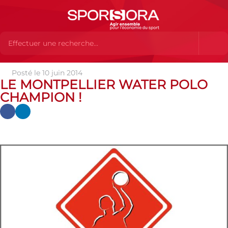
Posté le 10 juin 2014
Actualités
Actualités
Actualités des MEMBRES
Le
LE MONTPELLIER WATER POLO
Montpellier Water Polo champion !
CHAMPION !