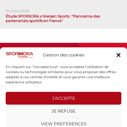
16 mars 2026
Étude SPORSORA x Nielsen Sports : "Panorama des
partenariats sportifs en France"
Gestion des cookies
En cliquant sur "J'accepte tout", vous acceptez l’utilisation de
cookies ou technologies similaires pour vous proposer des offres
adaptés à vos centres d’intérêt et vous garantir une meilleure
Espace presse
expérience utilisateur.
Mentions légales
Politique de confidentialité
J'ACCEPTE
SPORSORA
JE REFUSE
130 rue de Lourmel
75015 PARIS
VIEW PREFERENCES