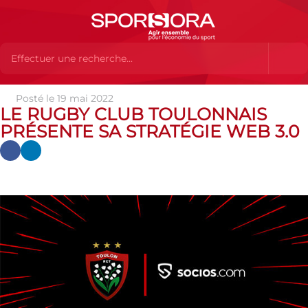
Posté le 19 mai 2022
Actualités
Actualités
Actualités des MEMBRES
Le Rugby
LE RUGBY CLUB TOULONNAIS
Club Toulonnais présente sa stratégie Web 3.0
PRÉSENTE SA STRATÉGIE WEB 3.0