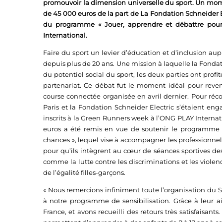
promouvoir la dimension universelle du sport. Un momen
de 45 000 euros de la part de La Fondation Schneider E
du programme « Jouer, apprendre et débattre pour f
International.
Faire du sport un levier d’éducation et d’inclusion aupr
depuis plus de 20 ans. Une mission à laquelle la Fondat
du potentiel social du sport, les deux parties ont pro
partenariat. Ce débat fut le moment idéal pour reveni
course connectée organisée en avril dernier. Pour récom
Paris et la Fondation Schneider Electric s’étaient eng
inscrits à la Green Runners week à l’ONG PLAY Internati
euros a été remis en vue de soutenir le programme « 
chances », lequel vise à accompagner les professionnels 
pour qu’ils intègrent au cœur de séances sportives d
comme la lutte contre les discriminations et les viole
de l’égalité filles-garçons.
« Nous remercions infiniment toute l’organisation du S
à notre programme de sensibilisation. Grâce à leur a
France, et avons recueilli des retours très satisfaisant