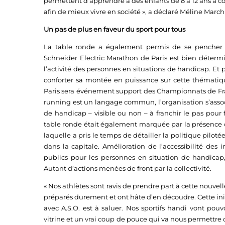
permettent d’apprendre à des enfants de 8 à 12 ans à con
afin de mieux vivre en société », a déclaré Méline Marc
Un pas de plus en faveur du sport pour tous
La table ronde a également permis de se pencher sur 
Schneider Electric Marathon de Paris est bien détermin
l’activité des personnes en situations de handicap. Et p
conforter sa montée en puissance sur cette thématiq
Paris sera événement support des Championnats de Fr
running est un langage commun, l’organisation s’assoc
de handicap – visible ou non – à franchir le pas pour 
table ronde était également marquée par la présence 
laquelle a pris le temps de détailler la politique piloté
dans la capitale. Amélioration de l’accessibilité des i
publics pour les personnes en situation de handicap,
Autant d’actions menées de front par la collectivité.
« Nos athlètes sont ravis de prendre part à cette nouvell
préparés durement et ont hâte d’en découdre. Cette initi
avec A.S.O. est à saluer. Nos sportifs handi vont pouvo
vitrine et un vrai coup de pouce qui va nous permettre