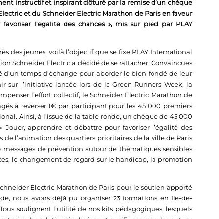
t instructif et inspirant clôturé par la remise d’un chèque
lectric et du Schneider Electric Marathon de Paris en faveur
avoriser l’égalité des chances », mis sur pied par PLAY
ès des jeunes, voilà l’objectif que se fixe PLAY International
ion Schneider Electric a décidé de se rattacher. Convaincues
fité d’un temps d’échange pour aborder le bien-fondé de leur
r sur l’initiative lancée lors de la Green Runners Week, la
penser l’effort collectif, le Schneider Electric Marathon de
agés à reverser 1€ par participant pour les 45 000 premiers
onal. Ainsi, à l’issue de la table ronde, un chèque de 45 000
Jouer, apprendre et débattre pour favoriser l’égalité des
de l’animation des quartiers prioritaires de la ville de Paris
es messages de prévention autour de thématiques sensibles
nces, le changement de regard sur le handicap, la promotion
chneider Electric Marathon de Paris pour le soutien apporté
ide, nous avons déjà pu organiser 23 formations en Ile-de-
s. Tous soulignent l’utilité de nos kits pédagogiques, lesquels