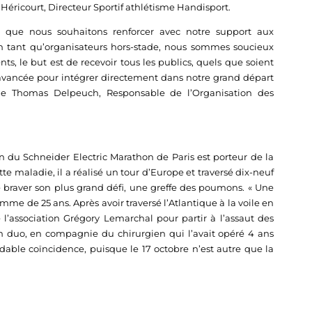
Héricourt, Directeur Sportif athlétisme Handisport.
t que nous souhaitons renforcer avec notre support aux
 tant qu’organisateurs hors-stade, nous sommes soucieux
ts, le but est de recevoir tous les publics, quels que soient
 avancée pour intégrer directement dans notre grand départ
gne Thomas Delpeuch, Responsable de l’Organisation des
on du Schneider Electric Marathon de Paris est porteur de la
tte maladie, il a réalisé un tour d’Europe et traversé dix-neuf
 braver son plus grand défi, une greffe des poumons. « Une
e de 25 ans. Après avoir traversé l’Atlantique à la voile en
e l’association Grégory Lemarchal pour partir à l’assaut des
n duo, en compagnie du chirurgien qui l’avait opéré 4 ans
able coïncidence, puisque le 17 octobre n’est autre que la