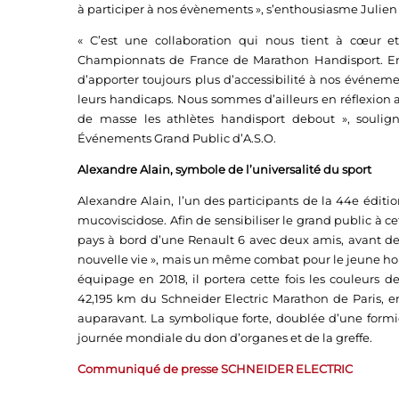
à participer à nos évènements », s’enthousiasme Julien 
« C’est une collaboration qui nous tient à cœur e
Championnats de France de Marathon Handisport. En
d’apporter toujours plus d’accessibilité à nos événemen
leurs handicaps. Nous sommes d’ailleurs en réflexion
de masse les athlètes handisport debout », souli
Événements Grand Public d’A.S.O.
Alexandre Alain, symbole de l’universalité du sport
Alexandre Alain, l’un des participants de la 44e éditi
mucoviscidose. Afin de sensibiliser le grand public à ce
pays à bord d’une Renault 6 avec deux amis, avant de
nouvelle vie », mais un même combat pour le jeune homm
équipage en 2018, il portera cette fois les couleurs d
42,195 km du Schneider Electric Marathon de Paris, e
auparavant. La symbolique forte, doublée d’une formid
journée mondiale du don d’organes et de la greffe.
Communiqué de presse SCHNEIDER ELECTRIC