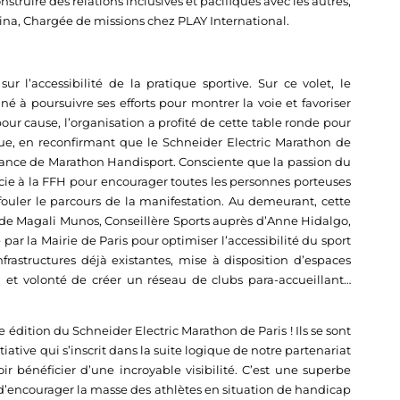
struire des relations inclusives et pacifiques avec les autres,
hina, Chargée de missions chez PLAY International.
l’accessibilité de la pratique sportive. Sur ce volet, le
é à poursuivre ses efforts pour montrer la voie et favoriser
our cause, l’organisation a profité de cette table ronde pour
ue, en reconfirmant que le Schneider Electric Marathon de
ance de Marathon Handisport. Consciente que la passion du
ie à la FFH pour encourager toutes les personnes porteuses
fouler le parcours de la manifestation. Au demeurant, cette
de Magali Munos, Conseillère Sports auprès d’Anne Hidalgo,
e par la Mairie de Paris pour optimiser l’accessibilité du sport
nfrastructures déjà existantes, mise à disposition d’espaces
 et volonté de créer un réseau de clubs para-accueillant…
e édition du Schneider Electric Marathon de Paris ! Ils se sont
ative qui s’inscrit dans la suite logique de notre partenariat
ir bénéficier d’une incroyable visibilité. C’est une superbe
 d’encourager la masse des athlètes en situation de handicap